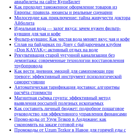
авиабилеты на сайте КупиБилет
Как проходит таможенное оформление товаров из
Европы: правила, нюансы и реальные сценарии
Милосердие как приключение: тайна живучести доктора
Айболита
Идеальная вода — залог вкуса: зачем нужен фильтр-
кувшин для чая и кофе
Фильтр-кувшин: Как чистая вода меняет вкус чая и кофе
Сплав на байдарках по Дону с байдарочным клубом
«Don KAYAK»: активный отдых на воде
Рекультивация старой чугунной канализации без
демонтажа: современные технологии восстановления
трубопровода
Как вести дневник эмоций для самопомощи при
тревоге: эффективный инструмент психологической
саморегуляции
Автоматическая тарификация доставки: алгоритмы
расчёта стоимости
Магнитная съёмка грунта: эффективный метод
выявления россыпей полезных ископаемых
Как составить личный бюджет: подробное пошаговое
руководство для эффективного управления финансами
Промо-коды от Узум Тезкор в Андижане: как
сэкономить на заказе готовой еды
Промокоды от Uzum Tezkor в Навои для горячей еды с