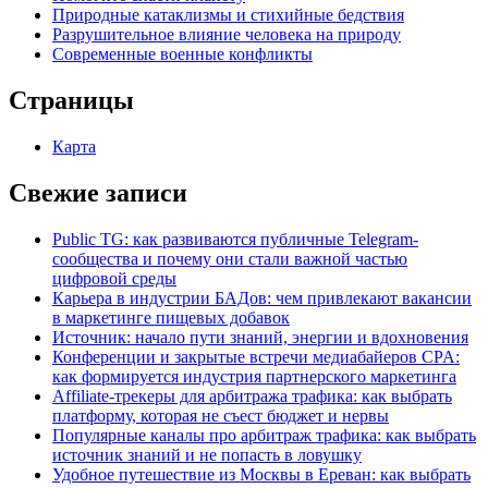
Природные катаклизмы и стихийные бедствия
Разрушительное влияние человека на природу
Современные военные конфликты
Страницы
Карта
Свежие записи
Public TG: как развиваются публичные Telegram-
сообщества и почему они стали важной частью
цифровой среды
Карьера в индустрии БАДов: чем привлекают вакансии
в маркетинге пищевых добавок
Источник: начало пути знаний, энергии и вдохновения
Конференции и закрытые встречи медиабайеров CPA:
как формируется индустрия партнерского маркетинга
Affiliate-трекеры для арбитража трафика: как выбрать
платформу, которая не съест бюджет и нервы
Популярные каналы про арбитраж трафика: как выбрать
источник знаний и не попасть в ловушку
Удобное путешествие из Москвы в Ереван: как выбрать