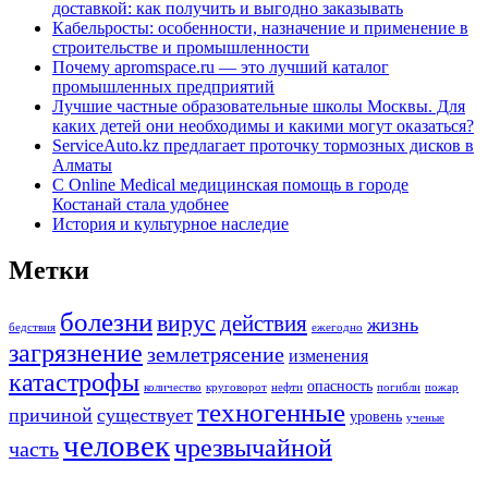
доставкой: как получить и выгодно заказывать
Кабельросты: особенности, назначение и применение в
строительстве и промышленности
Почему apromspace.ru — это лучший каталог
промышленных предприятий
Лучшие частные образовательные школы Москвы. Для
каких детей они необходимы и какими могут оказаться?
ServiceAuto.kz предлагает проточку тормозных дисков в
Алматы
С Online Medical медицинская помощь в городе
Костанай стала удобнее
История и культурное наследие
Метки
болезни
вирус
действия
жизнь
бедствия
ежегодно
загрязнение
землетрясение
изменения
катастрофы
опасность
количество
круговорот
нефти
погибли
пожар
техногенные
причиной
существует
уровень
ученые
человек
чрезвычайной
часть