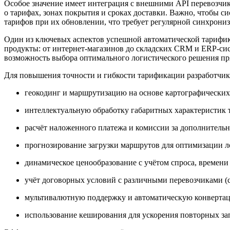
Особое значение имеет интеграция с внешними API перевозчик
о тарифах, зонах покрытия и сроках доставки. Важно, чтобы с
тарифов при их обновлении, что требует регулярной синхрони
Один из ключевых аспектов успешной автоматической тарифи
продукты: от интернет-магазинов до складских CRM и ERP-сис
возможность выбора оптимального логистического решения пря
Для повышения точности и гибкости тарификации разработчи
геокодинг и маршрутизацию на основе картографических 
интеллектуальную обработку габаритных характеристик т
расчёт наложенного платежа и комиссии за дополнительны
прогнозирование загрузки маршрутов для оптимизации л
динамическое ценообразование с учётом спроса, времени 
учёт договорных условий с различными перевозчиками (
мультивалютную поддержку и автоматическую конверта
использование кеширования для ускорения повторных зап