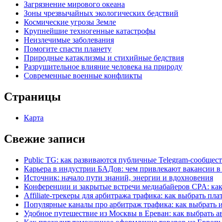
Загрязнение мирового океана
Зоны чрезвычайных экологических бедствий
Космические угрозы Земле
Крупнейшие техногенные катастрофы
Неизлечимые заболевания
Помогите спасти планету
Природные катаклизмы и стихийные бедствия
Разрушительное влияние человека на природу
Современные военные конфликты
Страницы
Карта
Свежие записи
Public TG: как развиваются публичные Telegram-сообщес
Карьера в индустрии БАДов: чем привлекают вакансии в
Источник: начало пути знаний, энергии и вдохновения
Конференции и закрытые встречи медиабайеров CPA: как
Affiliate-трекеры для арбитража трафика: как выбрать пл
Популярные каналы про арбитраж трафика: как выбрать и
Удобное путешествие из Москвы в Ереван: как выбрать а