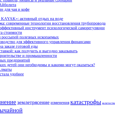
: правила, нюансы и реальные сценарии
 Айболита
н для чая и кофе
n KAYAK»: активный отдых на воде
ажа: современные технологии восстановления трубопровода
: эффективный инструмент психологической саморегуляции
та стоимости
я россыпей полезных ископаемых
оводство для эффективного управления финансами
а заказе готовой еды
тавкой: как получить и выгодно заказывать
строительстве и промышленности
ных предприятий
их детей они необходимы и какими могут оказаться?
 Алматы
стала удобнее
знение
катастрофы
землетрясение
изменения
количеств
вычайной