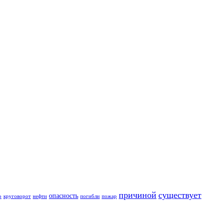
причиной
существует
опасность
о
круговорот
нефти
погибли
пожар