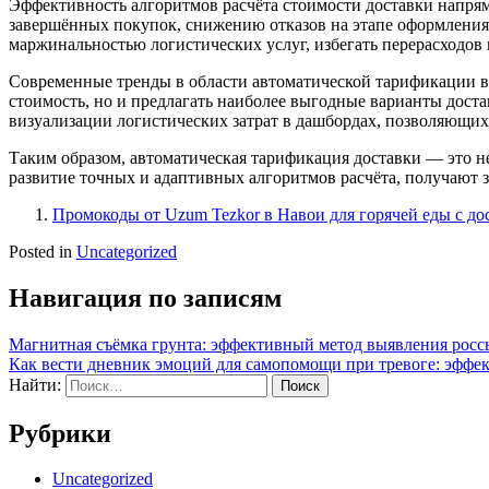
Эффективность алгоритмов расчёта стоимости доставки напрям
завершённых покупок, снижению отказов на этапе оформления 
маржинальностью логистических услуг, избегать перерасходов
Современные тренды в области автоматической тарификации в
стоимость, но и предлагать наиболее выгодные варианты доста
визуализации логистических затрат в дашбордах, позволяющи
Таким образом, автоматическая тарификация доставки — это 
развитие точных и адаптивных алгоритмов расчёта, получают з
Промокоды от Uzum Tezkor в Навои для горячей еды с дос
Posted in
Uncategorized
Навигация по записям
Магнитная съёмка грунта: эффективный метод выявления рос
Как вести дневник эмоций для самопомощи при тревоге: эффе
Найти:
Рубрики
Uncategorized