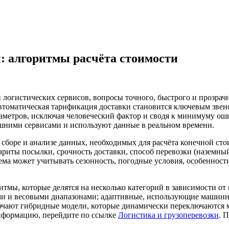
: алгоритмы расчёта стоимости
 логистических сервисов, вопросы точного, быстрого и прозрач
 Автоматическая тарификация доставки становится ключевым зве
раметров, исключая человеческий фактор и сводя к минимуму ош
шними сервисами и используют данные в реальном времени.
сборе и анализе данных, необходимых для расчёта конечной ст
бариты посылки, срочность доставки, способ перевозки (наземн
ма может учитывать сезонность, погодные условия, особенност
тмы, которые делятся на несколько категорий в зависимости от
 и весовыми диапазонами; адаптивные, использующие машинное
ают гибридные модели, которые динамически переключаются ме
нформацию, перейдите по ссылке
Логистика и грузоперевозки
. 