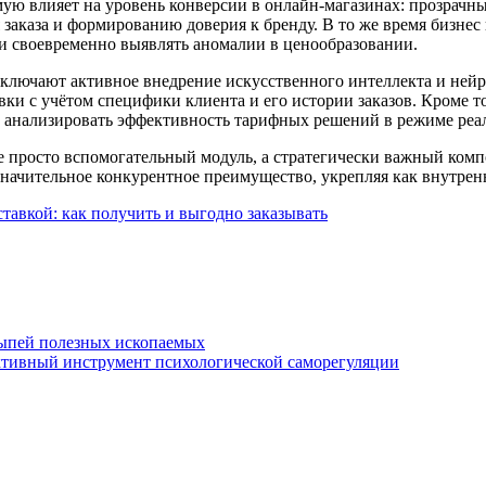
ую влияет на уровень конверсии в онлайн-магазинах: прозрачн
заказа и формированию доверия к бренду. В то же время бизнес
 и своевременно выявлять аномалии в ценообразовании.
ключают активное внедрение искусственного интеллекта и нейро
вки с учётом специфики клиента и его истории заказов. Кроме 
х анализировать эффективность тарифных решений в режиме реа
не просто вспомогательный модуль, а стратегически важный ко
начительное конкурентное преимущество, укрепляя как внутренн
тавкой: как получить и выгодно заказывать
сыпей полезных ископаемых
ктивный инструмент психологической саморегуляции