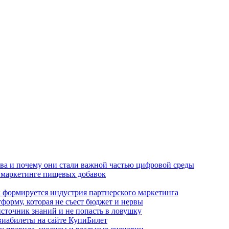
тва и почему они стали важной частью цифровой среды
 маркетинге пищевых добавок
 формируется индустрия партнерского маркетинга
атформу, которая не съест бюджет и нервы
сточник знаний и не попасть в ловушку
виабилеты на сайте КупиБилет