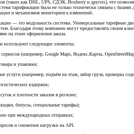
ов (таких как DHL, UPS, СДЭК, Boxberry и других), что позво
истема тарификации была не только технически связана с базами
зации и механизмов мониторинга изменений.
кации — это модульность системы. Универсальные тарифные дв
тем. Благодаря этому компании могут предоставлять своим клиен
мо на этапе оформления заказа.
ки используют следующие элементы:
сервисов (например, Google Maps, Яндекс.Карты, OpenStreetMap
овара и упаковки;
е услуги (например, подъём на этаж, забор груза, проверка сод
огистических издержек;
суток и плотности заказов в регионе;
скидки, бонусы, специальные тарифы);
цию при международных отправках;
росов и снижения нагрузки на API.