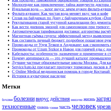
Как проходит таможенное оформление товаров из Европы
Милосердие как приключение: тайна живучести доктора
Идеальная вода — залог вкуса: зачем нужен фильтр-кувши
Фильтр-кувшин: Как чистая вода меняет вкус чая и кофе
Сплав на байдарках по Дону с байдарочным клубом «Do
Рекультивация старой чугунной канализации без демонт
Как вести дневник эмоций для самопомощи при тревоге
Автоматическая тарификация доставки: алгоритмы расчё
Магнитная съёмка грунта: эффективный метод выявлени
Как составить личный бюджет: подробное пошаговое рук
Промо-коды от Узум Тезкор в Андижане: как сэкономить н
Промокоды от Uzum Tezkor в Навои для горячей еды с дос
Кабельросты: особенности, назначение и применение в 
Почему apromspace.ru — это лучший каталог промышлен
Лучшие частные образовательные школы Москвы. Для как
ServiceAuto.kz предлагает проточку тормозных дисков в
С Online Medical медицинская помощь в городе Костанай 
История и культурное наследие
Метки
болезни
загря
вирус
действия
жизнь
бедствия
ежегодно
человек
техногенные
чрез
часть
уровень
ученые