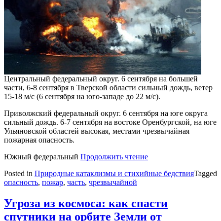
Центральный федеральный округ. 6 сентября на большей
части, 6-8 сентября в Тверской области сильный дождь, ветер
15-18 м/с (6 сентября на юго-западе до 22 м/с).
Приволжский федеральный округ. 6 сентября на юге округа
сильный дождь. 6-7 сентября на востоке Оренбургской, на юге
Ульяновской областей высокая, местами чрезвычайная
пожарная опасность.
Южный федеральный
Продолжить чтение
Posted in
Природные катаклизмы и стихийные бедствия
Tagged
опасность
,
пожар
,
часть
,
чрезвычайной
Угроза из космоса: как спасти
спутники на орбите Земли от