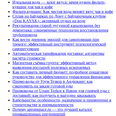
Идеальная вода — залог вкуса: зачем нужен фильтр-
кувшин для чая и кофе
Фильтр-кувшин: Как чистая вода меняет вкус чая и кофе
Сплав на байдарках по Дону с байдарочным клубом
«Don KAYAK»: активный отдых на воде
Рекультивация старой чугунной канализации без
демонтажа: современные технологии восстановления
трубопровода
Как вести дневник эмоций для самопомощи при
тревоге: эффективный инструмент психологической
саморегуляции
Автоматическая тарификация доставки: алгоритмы
расчёта стоимости
Магнитная съёмка грунта: эффективный метод
выявления россыпей полезных ископаемых
Как составить личный бюджет: подробное пошаговое
руководство для эффективного управления финансами
Промо-коды от Узум Тезкор в Андижане: как
сэкономить на заказе готовой еды
Промокоды от Uzum Tezkor в Навои для горячей еды с
доставкой: как получить и выгодно заказывать
Кабельросты: особенности, назначение и применение в
строительстве и промышленности
Почему apromspace.ru — это лучший каталог
промышленных предприятий