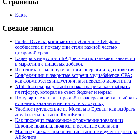
Страницы
Карта
Свежие записи
Public TG: как развиваются публичные Telegram-
сообщества и почему они стали важной частью
цифровой среды
Карьера в индустрии БАДов: чем привлекают вакансии
в маркетинге пищевых добавок
Источник: начало пути знаний, энергии и вдохновения
Конференции и закрытые встречи медиабайеров CPA:
как формируется индустрия партнерского маркетинга
Affiliate-трекеры для арбитража трафика: как выбрать
платформу, которая не съест бюджет и нервы
Популярные каналы про арбитраж трафика: как выбрать
источник знаний и не попасть в ловушку
Удобное путешествие из Москвы в Ереван: как выбрать
авиабилеты на сайте КупиБилет
Как проходит таможенное оформление товаров из
Европы: правила, нюансы и реальные сценарии
Милосердие как приключение: тайна живучести доктора
Айболита