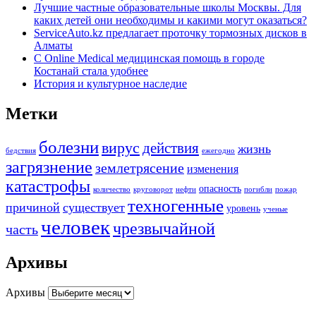
Лучшие частные образовательные школы Москвы. Для
каких детей они необходимы и какими могут оказаться?
ServiceAuto.kz предлагает проточку тормозных дисков в
Алматы
С Online Medical медицинская помощь в городе
Костанай стала удобнее
История и культурное наследие
Метки
болезни
вирус
действия
жизнь
бедствия
ежегодно
загрязнение
землетрясение
изменения
катастрофы
опасность
количество
круговорот
нефти
погибли
пожар
техногенные
причиной
существует
уровень
ученые
человек
чрезвычайной
часть
Архивы
Архивы