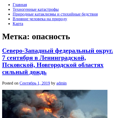
Главная
Техногенные катастрофы
Природные катаклизмы и стихийные бедствия
Влияние человека на природу
Карта
Метка: опасность
Северо-Западный федеральный округ.
7 сентября в Ленинградской,
Псковской, Новгородской областях
сильный дождь
Posted on
Сентябрь 1, 2019
by
admin